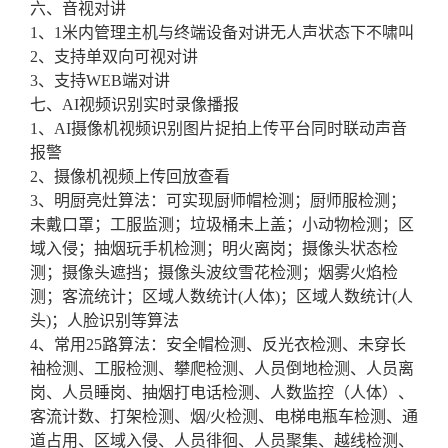
六、音视对讲
1、1米内管理主机与终端设备对讲无人声状态下不啸叫
2、支持单双向可视对讲
3、支持WEB端对讲
七、AI视频识别实时录像播报
1、AI摄像机视频识别图片捉拍上传平台同时联动声音
报警
2、摄像机视频上传回放查看
3、明厨亮灶算法：可实现厨师帽检测；厨师服检测；
未戴口罩；工服监测；垃圾桶未上盖；小动物检测；区
域入侵；抽烟玩手机检测；明火离岗；摄像头状态检
测；摄像头遮挡；摄像头波纹雪花检测；烟雾火焰检
测；客流统计；区域人数统计(人体)；区域人数统计(人
头)；人脸识别等算法
4、常用25路算法：安全帽检测、反光衣检测、未穿长
袖检测、工服检测、攀爬检测、人员倒地检测、人员离
岗、人员睡岗、抽烟打电话检测、人数监控（人体）、
客流计数、打架检测、烟/火检测、电梯电瓶车检测、通
道占用、区域入侵、人员徘徊、人员聚集、越线检测、