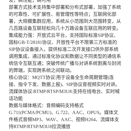
发，高性能，高可用
部署方式技术支持集中部署和分布式部署，加强了系统
的可靠性、可扩展性、易管理性等特点；互联网化部
署，大规模集群应用，系统从小范围到大范围转变，从
几百路设备互联轻松向几十万路设备互联应用的转变。
集成能力强：开放式云平台，支持国际标准SIP协议、
国标GB-T/28181协议、开放性平台不限第三方标准的
SIP协议设备接入，提供标准二次开发接口供外部系统
调用集成，通过标准化协议和数据让不同类型的通信系
统信令互联互通；突破传统广播与对讲系统割离与封闭
的弊端，实现跨系统之间联动。
核心协议：MQTT协议:用于设备全生命周期管理(连
接、指令下发、数据上报)、SIP协议音视频实时对讲。
流媒体协议:RTMP/RTSP/M3U8:支持在线电台、实时喊
话功能
数据与媒体格式：音频编码支持格式
G.711(PCMA/PCMU)、G.722、AAC、OPUS。媒体文
件格式音频MP3、WAV、AAC、视频H264、流媒体支
持RTMP/RTSP/M3U8拉流播放