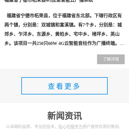
福建省宁德市柘荣县4G应急智能云广播系统
福建省宁德市柘荣县
，
位于福建省东北部
。
下辖行政区
有
两个镇，分别是：双城镇和富溪镇。有
7个乡，分别是：
城
郊乡
、
乍洋乡
、
东源乡
、
黄柏乡
、
宅中乡
、
楮坪乡
、
英山
乡
。
该项目一共
250只60W 4G云智能音柱作为广播终端。可
以满足该
县
实现任意广播、控制下级各村广播的开机、关
了解详情
机、语音呼叫、下达通知等；同时具有智能分区功能，乡镇
领导或派出所即可对全乡镇村庄或个别村庄下达通知、抢险
救灾、治安联防调度、农业知识讲座、天气预报等。所有终
查看更多
端设备只要接通电源无人职守，既可自动接收乡镇广播通知
和村委会广播通知，又可单独插播讲话扩音，方便耐用。及
时将通知、科普信息、法制观念、政策新闻、天气预报等内
新闻资讯
容广播到村民中去。实现各级广播站上下网络互联。以乡镇
为中心，允许授权县级部门接入。各级能够向下控制，经上
以卓越的品质、专业的技术、贴心的服务为用户提供优质的售前、