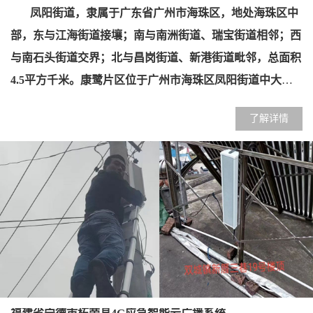
凤阳街道，隶属于广东省广州市海珠区，地处海珠区中
部，东与江海街道接壤；南与南洲街道、瑞宝街道相邻；西
与南石头街道交界；北与昌岗街道、新港街道毗邻，总面积
4.5
平方千米。康鹭片区位于广州市海珠区凤阳街道中大纺
织布匹商圈，包括康乐、鹭江两条城中村。在该片区仅有
1
了解详情
平方公里的范围内，聚集了逾万家制衣小工厂、小作坊，吸
纳了超过
10
万务工者就业。这些制衣厂大多采用“日结零工
+
小单快返”生产模式，每天都有庞大的招用工人流在康乐中
约南新街附近聚集，自发形成了“招工一条街”。该项目，为
了能够让招聘信息随时及时的让务工者收听到招聘的信息。
该街道办在各个路口、社区门口、市场、小区、治安亭岗等
安装了
25
只
60W 4G
云智能音柱。一台七寸
4G
触摸屏寻呼话
筒。实现了整个凤阳街道各个招聘信息定时循环播放。让每
位求职者能够及时了解到最新的招聘信息。