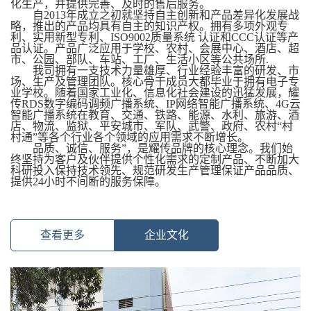
化生产，并提供完善、及时的售后服务。
自2013年成立之初就坚持自主创新和产品差异化发展战
略，推出的产品均具有自主的知识产权。拥有多项外观专
利、实用新型专利、ISO9002质量系统 认证和CCC认证等产
品认证。产品广泛应用于学校、农村、会展中心、酒店、超
市、公园、部队、车站、工厂、生活小区等公共场所.
我司拥有一支技术力量雄厚、行业经验丰富的研发、市
场、生产及管理团队。核心骨干成员大都毕业于拥有电子专
业学校。随着国家工业化、信息化社会建设的迅猛发展，耀
传RDS数字编码调频广播系统、IP网络智能广播系统、4G云
智能广播系统在教育、交通、铁路、能源、水利、旅游、酒
店、物流、监狱、平安城市、军队、武警、政府、农村“村
村通”等各个行业各个领域的应用需求不断增长。
品质、诚信、服务”，是耀传品牌的核心理念。我们始
终坚持为客户及伙伴提供个性化需求的定制产品、不断加大
科研投入保持技术领先、规范研发生产管理保证产品品质、
提供24小时不间断的服务保障。
查看更多
企业文化